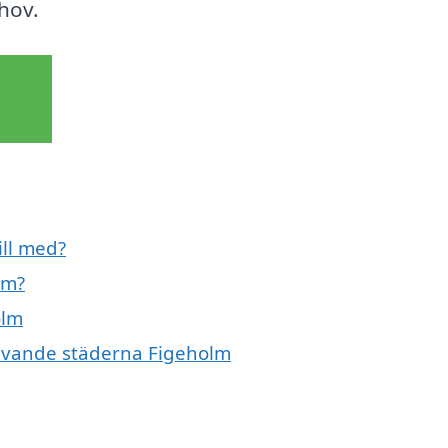
ehov.
ill med?
lm?
olm
mgivande städerna Figeholm