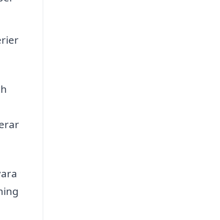
rier
ch
erar
vara
ning