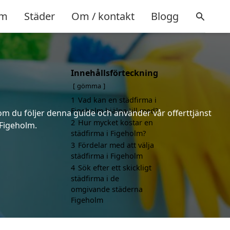
m
Städer
Om / kontakt
Blogg
Innehållsförteckning
gömma
1
Vad kan en städfirma i
Figeholm hjälpa till med?
 om du följer denna guide och använder vår offerttjänst
2
Hur mycket kostar en
 Figeholm.
städfirma i Figeholm?
3
Fördelar med att välja
städfirma i Figeholm
4
Sök efter ett skickligt
städfirma i de
omgivande städerna
Figeholm