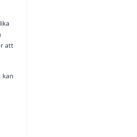
lika
m
r att
, kan