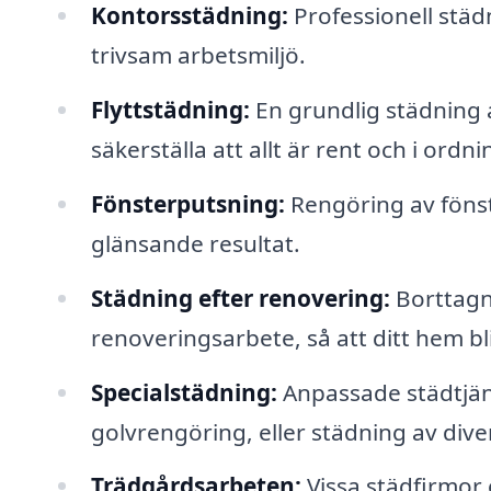
Kontorsstädning:
Professionell städ
trivsam arbetsmiljö.
Flyttstädning:
En grundlig städning av
säkerställa att allt är rent och i ord
Fönsterputsning:
Rengöring av fönste
glänsande resultat.
Städning efter renovering:
Borttagn
renoveringsarbete, så att ditt hem bl
Specialstädning:
Anpassade städtjän
golvrengöring, eller städning av diver
Trädgårdsarbeten:
Vissa städfirmor 