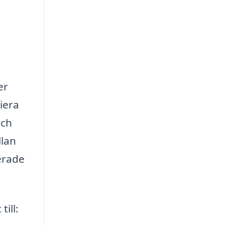
er
iera
och
llan
erade
ill: