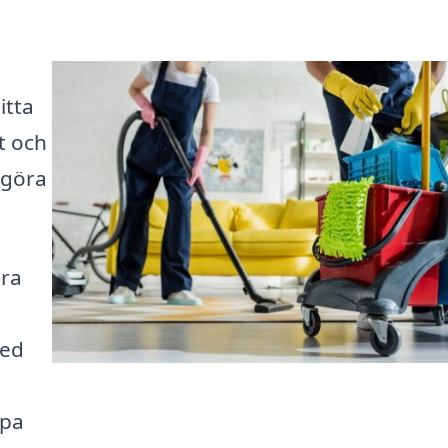
itta
t och
t göra
ära
med
lpa