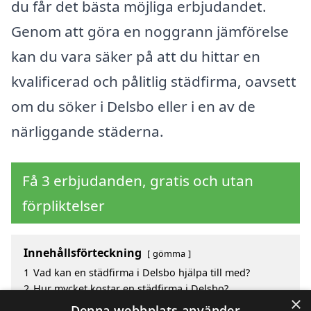
du får det bästa möjliga erbjudandet.
Genom att göra en noggrann jämförelse
kan du vara säker på att du hittar en
kvalificerad och pålitlig städfirma, oavsett
om du söker i Delsbo eller i en av de
närliggande städerna.
Få 3 erbjudanden, gratis och utan
förpliktelser
Innehållsförteckning
gömma
1
Vad kan en städfirma i Delsbo hjälpa till med?
2
Hur mycket kostar en städfirma i Delsbo?
×
3
Fördelar med att välja städfirma i Delsbo
Denna webbplats använder