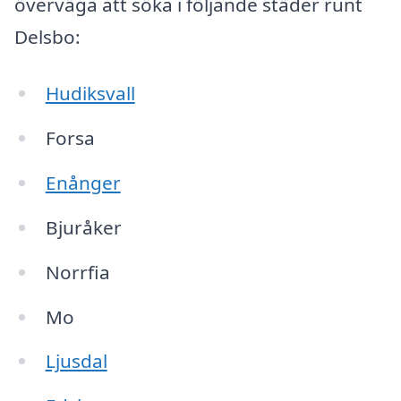
överväga att söka i följande städer runt
Delsbo:
Hudiksvall
Forsa
Enånger
Bjuråker
Norrfia
Mo
Ljusdal