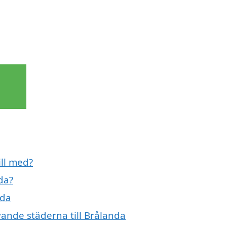
ill med?
da?
nda
vande städerna till Brålanda