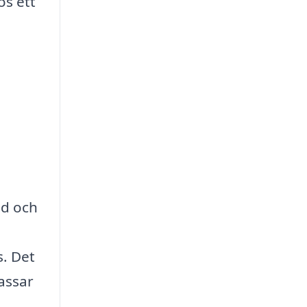
os ett
id och
s. Det
passar