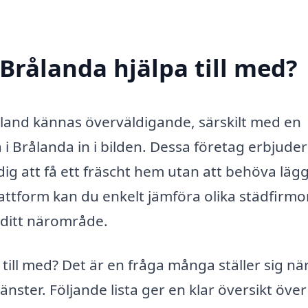
Brålanda hjälpa till med?
ibland kännas överväldigande, särskilt med en
a i Brålanda in i bilden. Dessa företag erbjude
ig att få ett fräscht hem utan att behöva läg
attform kan du enkelt jämföra olika städfirmo
i ditt närområde.
till med? Det är en fråga många ställer sig nä
änster. Följande lista ger en klar översikt över