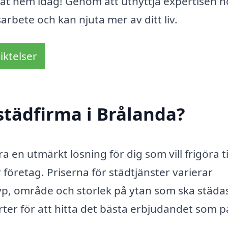
at hem idag! Genom att utnyttja expertisen h
arbete och kan njuta mer av ditt liv.
iktelser
städfirma i Brålanda?
ra en utmärkt lösning för dig som vill frigöra t
 företag. Priserna för städtjänster varierar
yp, område och storlek på ytan som ska städa
erter för att hitta det bästa erbjudandet som 