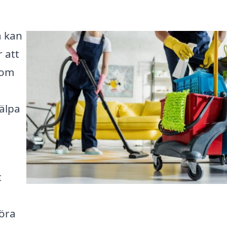
a kan
 att
 om
jälpa
a
t
föra