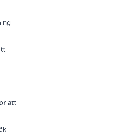
ning
tt
ör att
ök