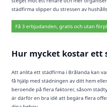
steget mot ett renare och mer organiser
städfirma slipper du stressen av hushålls
Få 3 erbjudanden, gratis och utan förpl
Hur mycket kostar ett 
Att anlita ett städfirma i Brålanda kan va
få hjälp med städningen av ditt hem eller
beroende på flera faktorer, såsom städt
är därför en bra idé att begära flera off
dina behov.