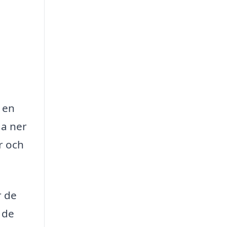
r en
ga ner
r och
r de
 de