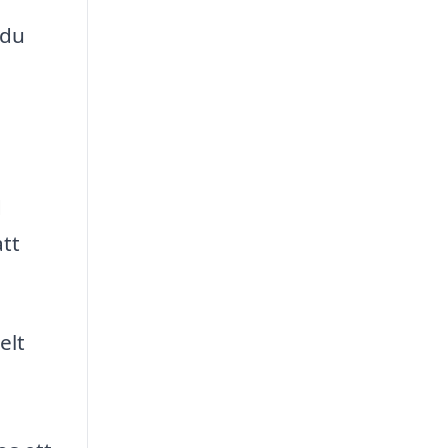
 du
d
att
elt