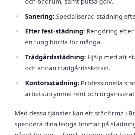
och badrum, samt putsa golv.
Sanering:
Specialiserad städning efte
Efter fest-städning:
Rengöring efter 
en tung börda för många.
Trädgårdsstädning:
Hjälp med att st
och annan trädgårdsskötsel.
Kontorsstädning:
Professionella städ
arbetsutrymme rent och organiserat
Med dessa tjänster kan ett städfirma i Brål
spendera dina lediga timmar på städnin
något för dig — familj, vänner, eller kans