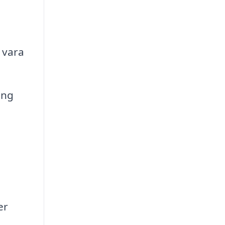
 vara
ing
er