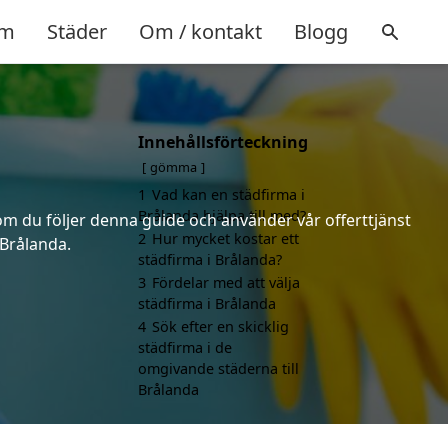
m
Städer
Om / kontakt
Blogg
Innehållsförteckning
gömma
1
Vad kan en städfirma i
Brålanda hjälpa till med?
 om du följer denna guide och använder vår offerttjänst
2
Hur mycket kostar ett
 Brålanda.
städfirma i Brålanda?
3
Fördelar med att välja
städfirma i Brålanda
4
Sök efter en skicklig
städfirma i de
omgivande städerna till
Brålanda