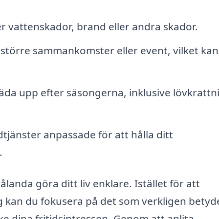
r vattenskador, brand eller andra skador.
större sammankomster eller event, vilket kan
äda upp efter säsongerna, inklusive lövkrattn
tjänster anpassade för att hålla ditt
.
anda göra ditt liv enklare. Istället för att
g kan du fokusera på det som verkligen betyd
ke dina fritidsintressen. Genom att anlita