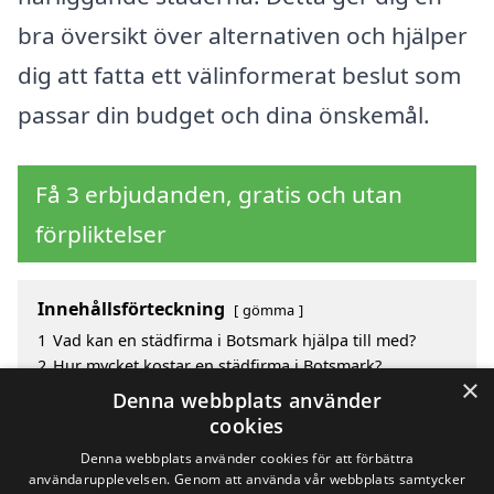
bra översikt över alternativen och hjälper
dig att fatta ett välinformerat beslut som
passar din budget och dina önskemål.
Få 3 erbjudanden, gratis och utan
förpliktelser
Innehållsförteckning
gömma
1
Vad kan en städfirma i Botsmark hjälpa till med?
2
Hur mycket kostar en städfirma i Botsmark?
×
3
Fördelar med att välja städfirma i Botsmark
Denna webbplats använder
4
Sök efter ett skickligt städfirma i de omgivande
cookies
städerna till Botsmark
Denna webbplats använder cookies för att förbättra
användarupplevelsen. Genom att använda vår webbplats samtycker