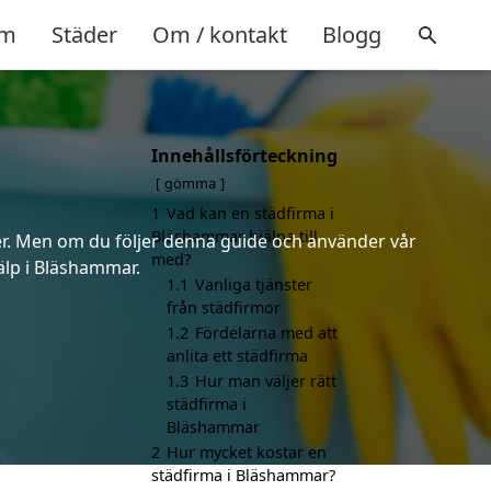
m
Städer
Om / kontakt
Blogg
Innehållsförteckning
gömma
1
Vad kan en städfirma i
Bläshammar hjälpa till
ter. Men om du följer denna guide och använder vår
med?
jälp i Bläshammar.
1.1
Vanliga tjänster
från städfirmor
1.2
Fördelarna med att
anlita ett städfirma
1.3
Hur man väljer rätt
städfirma i
Bläshammar
2
Hur mycket kostar en
städfirma i Bläshammar?