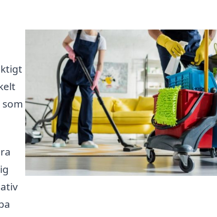
ktigt
kelt
r som
ära
ig
ativ
lpa