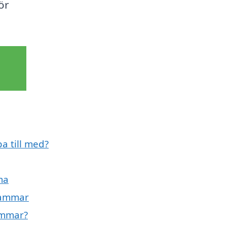
ör
a till med?
ma
shammar
ammar?