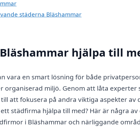
hammar
omgivande städerna Bläshammar
 Bläshammar hjälpa till m
n vara en smart lösning för både privatpers
r organiserad miljö. Genom att låta experter 
ill att fokusera på andra viktiga aspekter av di
ett städfirma hjälpa till med? Här är några av
tädfirmor i Bläshammar och närliggande områ