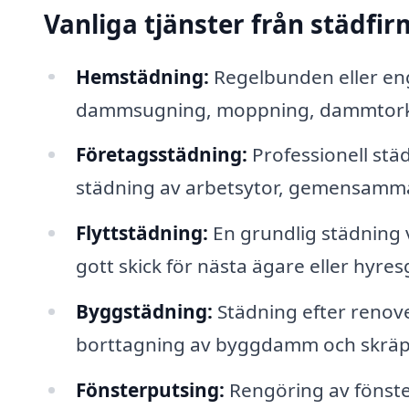
Vanliga tjänster från städfi
Hemstädning:
Regelbunden eller eng
dammsugning, moppning, dammtorkn
Företagsstädning:
Professionell städ
städning av arbetsytor, gemensamm
Flyttstädning:
En grundlig städning v
gott skick för nästa ägare eller hyres
Byggstädning:
Städning efter renover
borttagning av byggdamm och skräp
Fönsterputsing:
Rengöring av fönster