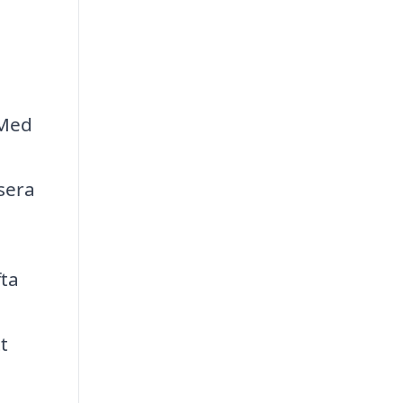
 Med
sera
fta
t