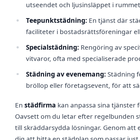
utseendet och ljusinsläppet i rummet
Teepunktstädning:
En tjänst där s
faciliteter i bostadsrättsföreningar e
Specialstädning:
Rengöring av specif
vitvaror, ofta med specialiserade prod
Städning av evenemang:
Städning f
bröllop eller företagsevent, för att 
En
städfirma
kan anpassa sina tjänster 
Oavsett om du letar efter regelbunden s
till skräddarsydda lösningar. Genom att e
dig att hitta en städplan som passar just 