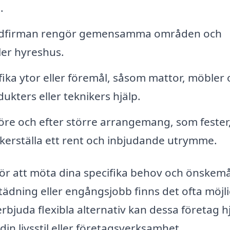
.
tädfirman rengör gemensamma områden och
ller hyreshus.
ika ytor eller föremål, såsom mattor, möbler 
ukters eller teknikers hjälp.
öre och efter större arrangemang, som fester
säkerställa ett rent och inbjudande utrymme.
för att möta dina specifika behov och önskemå
tädning eller engångsjobb finns det ofta möjl
rbjuda flexibla alternativ kan dessa företag h
din livsstil eller företagsverksamhet.