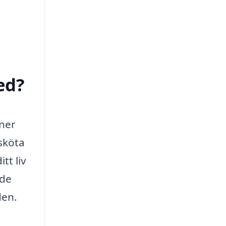
ed?
oner
sköta
tt liv
 de
den.