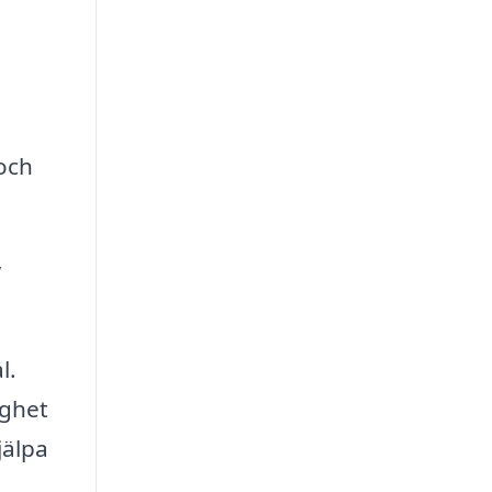
och
,
l.
ighet
jälpa