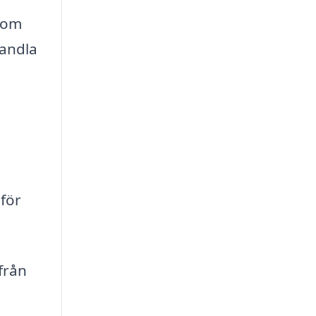
enom
handla
 för
från