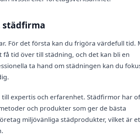
t städfirma
r. För det första kan du frigöra värdefull tid.
t få tid över till städning, och det kan bli en
essionella ta hand om städningen kan du foku
ig.
g till expertis och erfarenhet. Städfirmor har o
 metoder och produkter som ger de bästa
etag miljövänliga städprodukter, vilket är et
n.