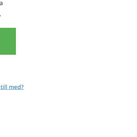
a
.
till med?