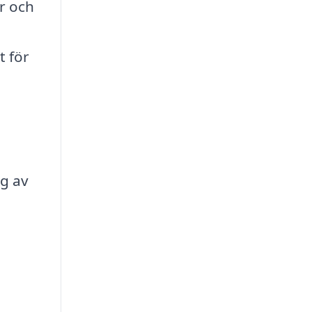
er och
t för
g av