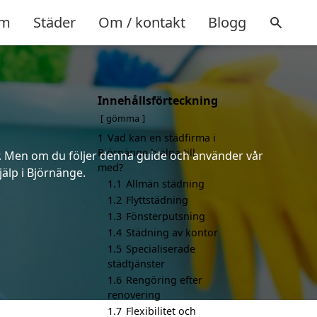
m
Städer
Om / kontakt
Blogg
Innehållsförteckning
gömma
1
Vad kan en städfirma i
Björnänge hjälpa till
er. Men om du följer denna guide och använder vår
med?
jälp i Björnänge.
1.1
Allmän städning
1.2
Flyttstädning
1.3
Fönsterputsning
1.4
Städning av kontor
1.5
Specialiserade
städtjänster
1.6
Rengöring efter
renovering
1.7
Flexibilitet och