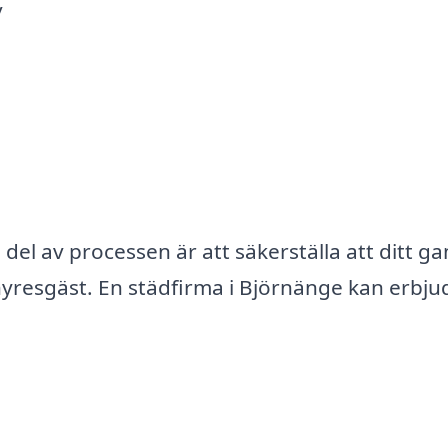
v
g del av processen är att säkerställa att ditt g
 hyresgäst. En städfirma i Björnänge kan erbju