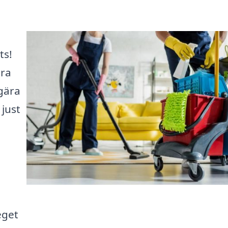
ts!
öra
gära
just
eget