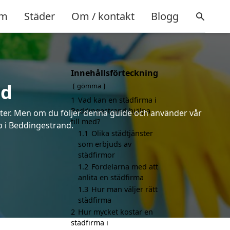
m
Städer
Om / kontakt
Blogg
Innehållsförteckning
nd
gömma
1
Vad kan en städfirma i
Beddingestrand hjälpa
erter. Men om du följer denna guide och använder vår
till med?
lp i Beddingestrand.
1.1
Olika städtjänster
som erbjuds av
städfirmor
1.2
Fördelarna med att
anlita en städfirma
1.3
Hur man väljer rätt
städfirma
2
Hur mycket kostar en
städfirma i