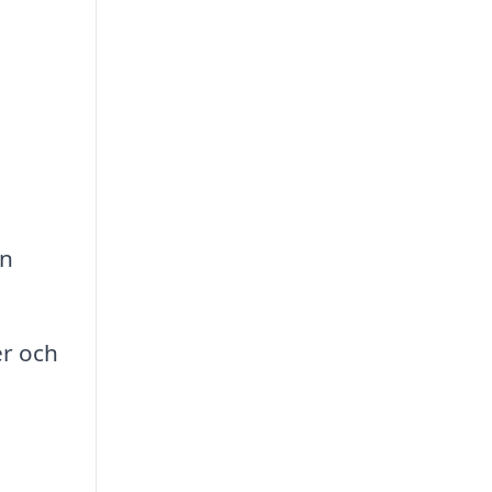
en
er och