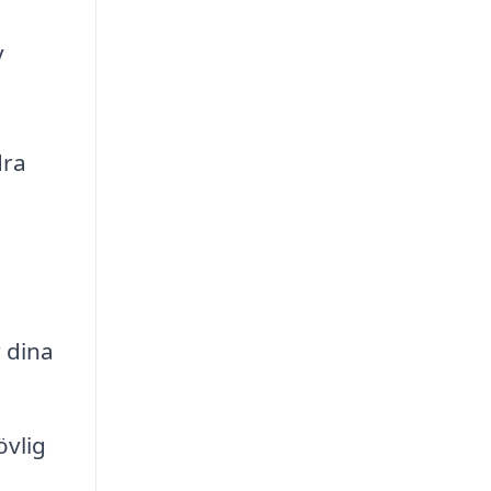
v
dra
 dina
övlig