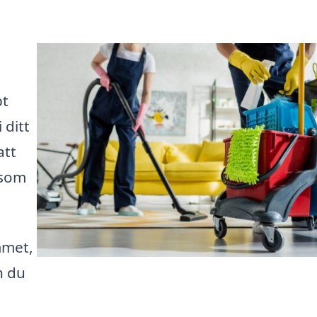
bt
 ditt
att
 som
mmet,
n du