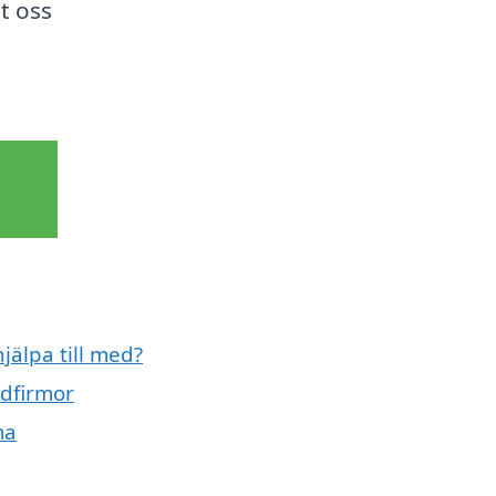
t oss
jälpa till med?
ädfirmor
ma