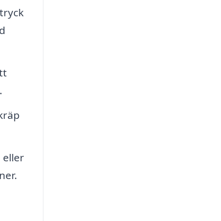
ntryck
ed
tt
.
kräp
eller
ner.