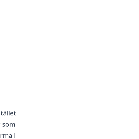
l
tället
r som
irma i