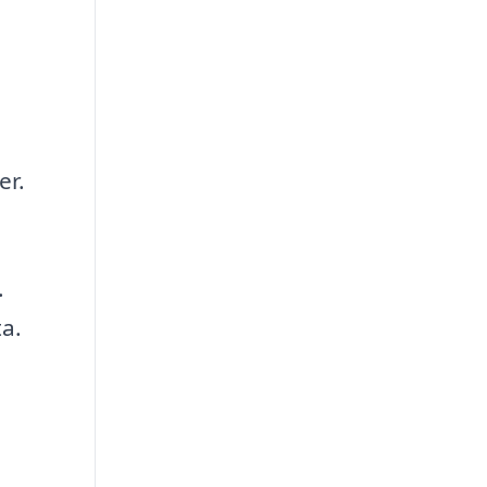
er.
.
a.