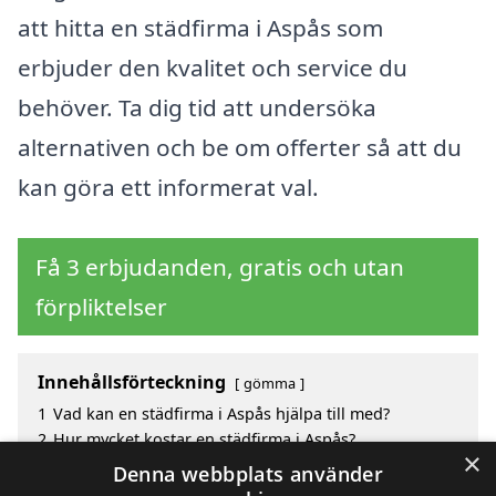
att hitta en städfirma i Aspås som
erbjuder den kvalitet och service du
behöver. Ta dig tid att undersöka
alternativen och be om offerter så att du
kan göra ett informerat val.
Få 3 erbjudanden, gratis och utan
förpliktelser
Innehållsförteckning
gömma
1
Vad kan en städfirma i Aspås hjälpa till med?
2
Hur mycket kostar en städfirma i Aspås?
×
3
Fördelar med att välja städfirma i Aspås
Denna webbplats använder
4
Sök efter ett skickligt städfirma i de omgivande