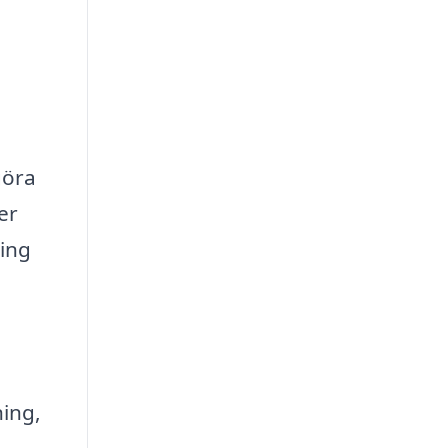
göra
er
ing
ing,