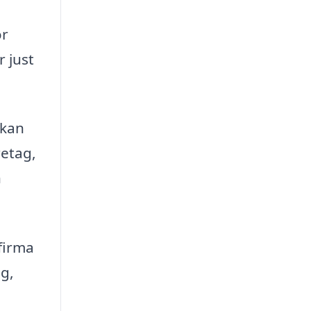
or
 just
 kan
retag,
n
firma
ng,