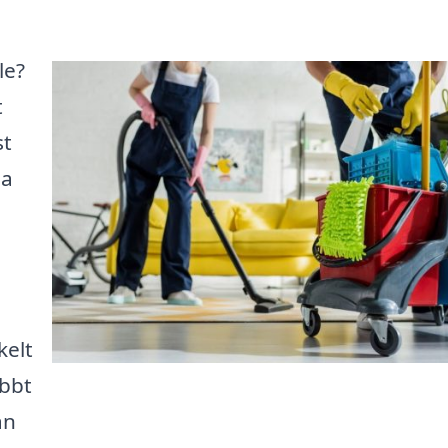
le?
t
st
da
kelt
abbt
ån