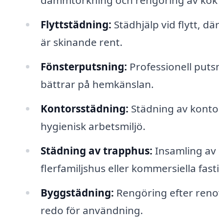
dammtorkning och rengöring av kök
Flyttstädning:
Städhjälp vid flytt, dä
är skinande rent.
Fönsterputsning:
Professionell putsn
bättrar på hemkänslan.
Kontorsstädning:
Städning av kontor
hygienisk arbetsmiljö.
Städning av trapphus:
Insamling av
flerfamiljshus eller kommersiella fast
Byggstädning:
Rengöring efter renov
redo för användning.