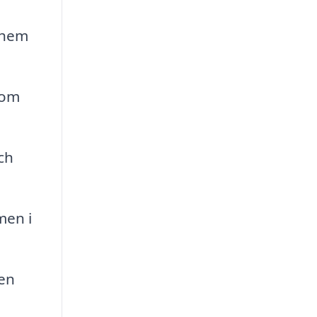
a hem
som
ch
men i
sen