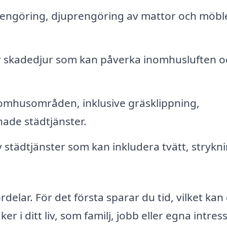
-rengöring, djuprengöring av mattor och möbl
r skadedjur som kan påverka inomhusluften o
omhusområden, inklusive gräsklippning,
ade städtjänster.
 städtjänster som kan inkludera tvätt, strykn
ördelar. För det första sparar du tid, vilket kan
er i ditt liv, som familj, jobb eller egna intres