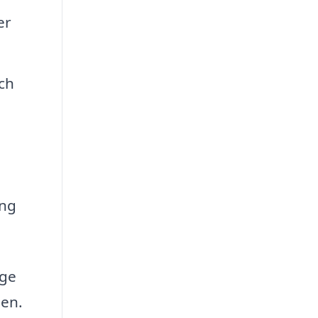
er
ch
ing
 ge
sen.