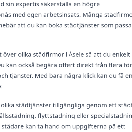
 sin expertis säkerställa en högre
nås med egen arbetsinsats. Många städfirm
nnebär att du kan boka städtjänster som passar
 över olika städfirmor i Åsele så att du enkelt
 Du kan också begära offert direkt från flera fö
 och tjänster. Med bara några klick kan du få e
.
lika städtjänster tillgängliga genom ett städ
lsstädning, flyttstädning eller specialstädni
l städare kan ta hand om uppgifterna på ett