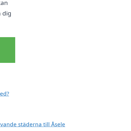
kan
a dig
med?
ivande städerna till Åsele