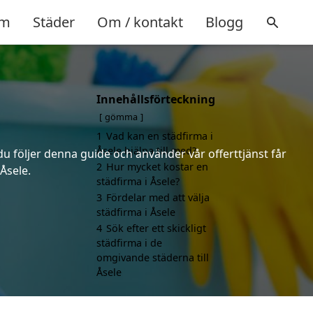
m
Städer
Om / kontakt
Blogg
Innehållsförteckning
gömma
1
Vad kan en städfirma i
Åsele hjälpa till med?
du följer denna guide och använder vår offerttjänst får
2
Hur mycket kostar en
Åsele.
städfirma i Åsele?
3
Fördelar med att välja
städfirma i Åsele
4
Sök efter ett skickligt
städfirma i de
omgivande städerna till
Åsele