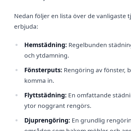
Nedan följer en lista över de vanligaste
erbjuda:
Hemstädning:
Regelbunden städning
och ytdamning.
Fönsterputs:
Rengöring av fönster, bå
komma in.
Flyttstädning:
En omfattande städning
ytor noggrant rengörs.
Djuprengöring:
En grundlig rengörin
områden som bakom möbler och app