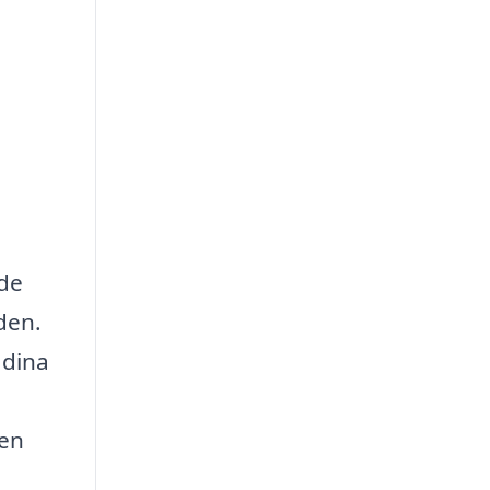
nde
lden.
 dina
 en