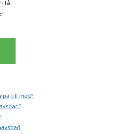
h få
er
lpa till med?
havsbad?
?
 havsbad