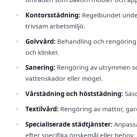
Kontorsstädning:
Regelbundet underh
trivsam arbetsmiljö.
Golvvård:
Behandling och rengöring a
och klinker.
Sanering:
Rengöring av utrymmen som
vattenskador eller mögel.
Vårstädning och höststädning:
Säso
Textilvård:
Rengöring av mattor, gardi
Specialiserade städtjänster:
Anpassa
efter specifika önskemål eller behov.