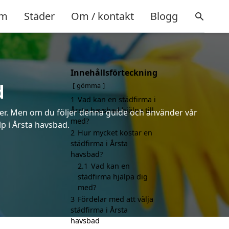
m
Städer
Om / kontakt
Blogg
Innehållsförteckning
d
gömma
1
Vad kan en städfirma i
Årsta havsbad hjälpa till
rter. Men om du följer denna guide och använder vår
med?
lp i Årsta havsbad.
2
Hur mycket kostar en
städfirma i Årsta
havsbad?
2.1
Vad kan en
städfirma hjälpa dig
med?
3
Fördelar med att välja
städfirma i Årsta
havsbad