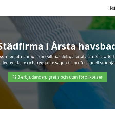
He
Städfirma i Årsta havsba
s som en utmaning – särskilt när det gäller att jämföra offe
u den enklaste och tryggaste vägen till professionell städhjä
Få 3 erbjudanden, gratis och utan förpliktelser