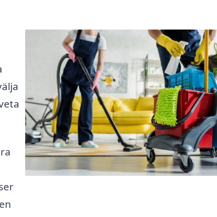
a
älja
veta
ära
,
ser
den