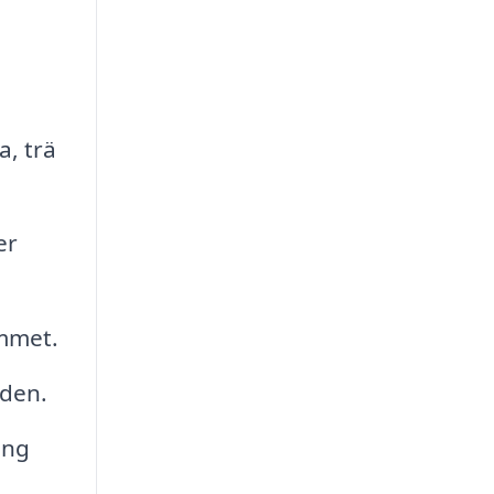
a, trä
er
mmet.
gden.
ing