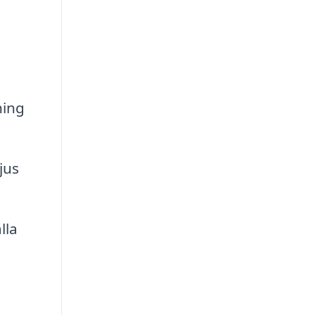
ning
jus
lla