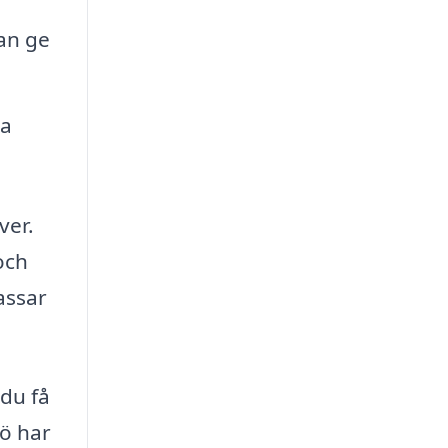
an ge
ka
ver.
och
assar
 du få
jö har