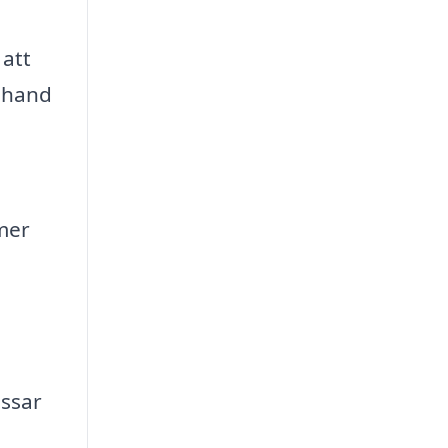
 att
r hand
 mer
ssar