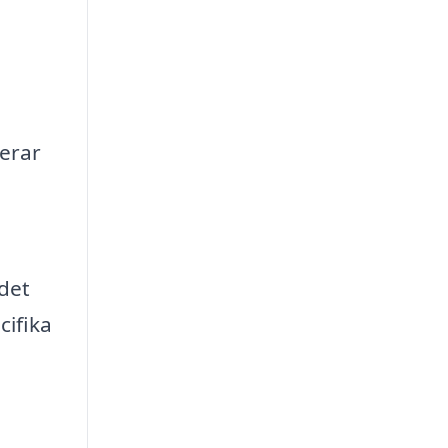
ierar
det
cifika