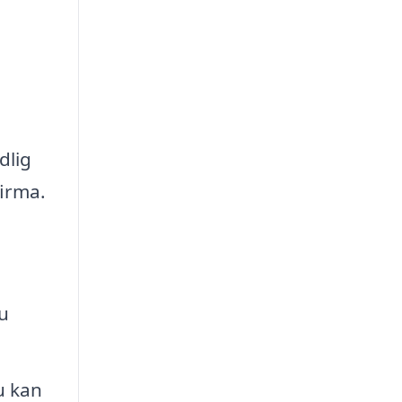
dlig
firma.
du
u kan