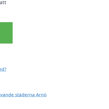
att
ed?
mgivande städerna Arnö