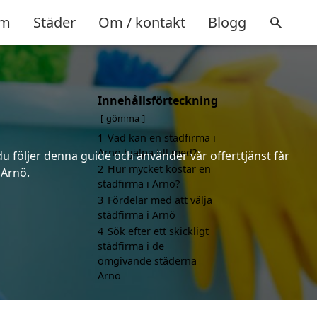
m
Städer
Om / kontakt
Blogg
Innehållsförteckning
gömma
1
Vad kan en städfirma i
Arnö hjälpa till med?
du följer denna guide och använder vår offerttjänst får
2
Hur mycket kostar en
 Arnö.
städfirma i Arnö?
3
Fördelar med att välja
städfirma i Arnö
4
Sök efter ett skickligt
städfirma i de
omgivande städerna
Arnö