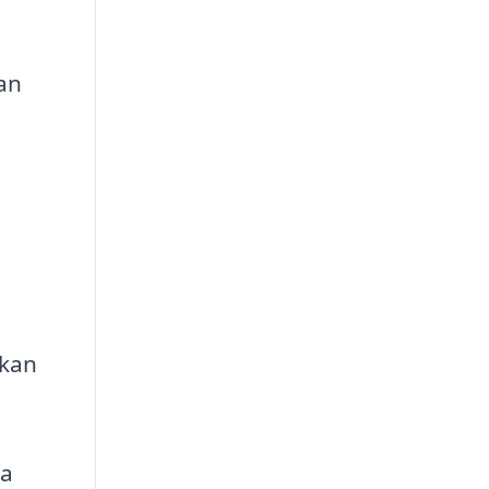
an
m
 kan
ka