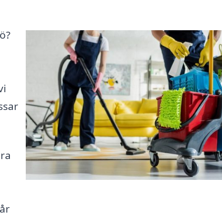
nö?
vi
ssar
ära
vår