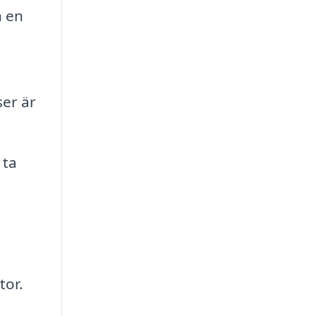
h en
ser är
 ta
tor.