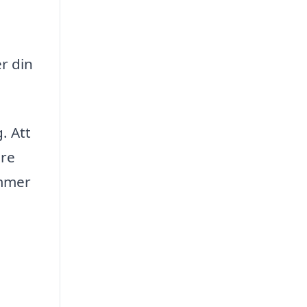
er din
. Att
are
ämmer